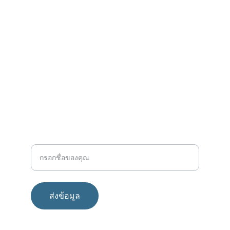
อีเมล
a.t.andc.lawfirm@gmail.com
โทรศัพท์
+66853599988
ชื่อ-นามสกุล
ส่งข้อมูล